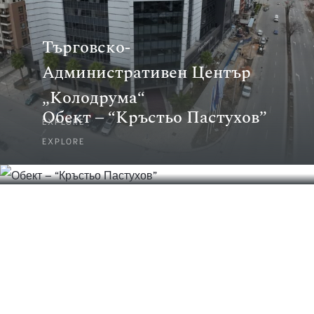
Търговско-
Административен Център
„Колодрума“
Обект – “Кръстьо Пастухов”
EXPLORE
EXPLORE