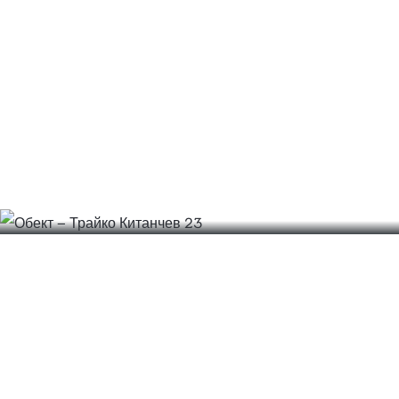
Обект – Трайко Китанчев 23
EXPLORE