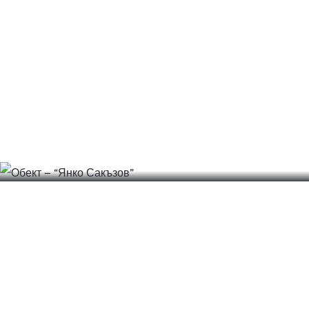
Обект – “Янко Сакъзов”
EXPLORE