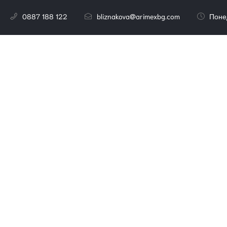
0887 188 122
bliznakova@arimexbg.com
Поне