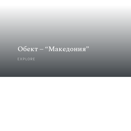
Обект – “Македония”
EXPLORE