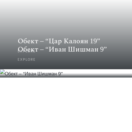
Обект – “Цар Калоян 19”
Обект – “Иван Шишман 9”
EXPLORE
EXPLORE