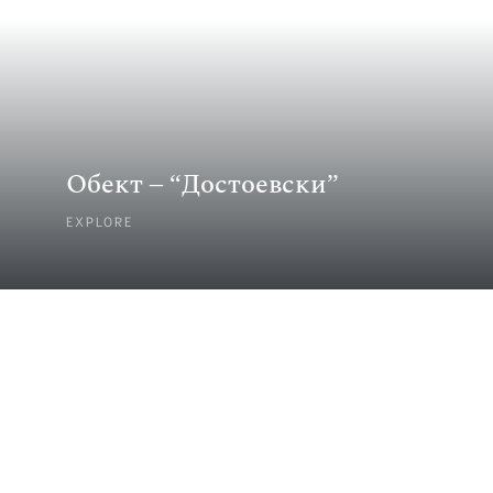
Обект – “Достоевски”
EXPLORE